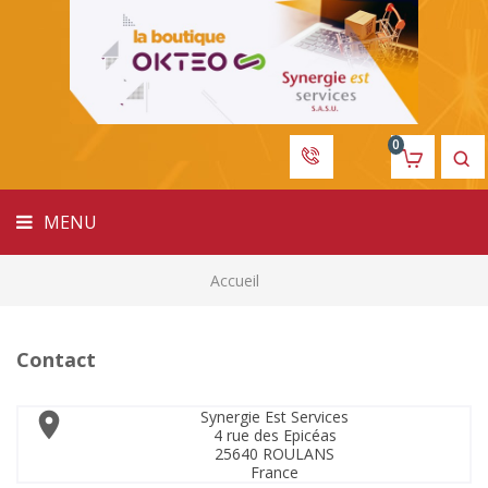
MENU
0
MENU
Accueil
Contact
Synergie Est Services

4 rue des Epicéas
25640 ROULANS
France