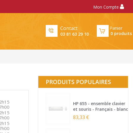
Mon Compte
Panier
Contact
0
produits
03 81 63 29 10
PRODUITS POPULAIRES
2h15
HP 655 - ensemble clavier
7h00
et souris - Français - blanc
2h15
83,33 €
7h00
2h15
7h00