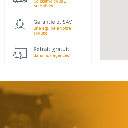
Colissimo sous 2J
ouvrables
Garantie et SAV
une équipe à votre
écoute
Retrait gratuit
dans nos agences