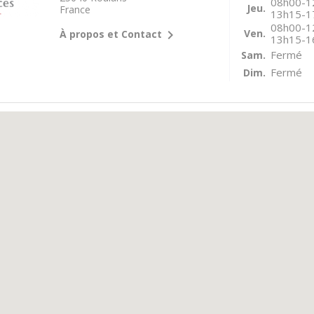
08h00-1
Jeu.
France
13h15-1
08h00-1

Ven.
À propos et Contact
13h15-1
Fermé
Sam.
Fermé
Dim.