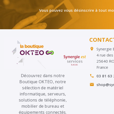
Vous pouvez vous désinscrire à tout mom
CONTAC
Synergie 

4 rue des
25640 R
France
Découvrez dans notre
03 81 63 

Boutique OKTEO, notre
shop@syn

sélection de matériel
informatique, serveurs,
solutions de téléphonie,
mobilier de bureau et
équipements connectés.