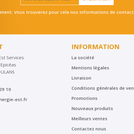
ent. Vous trouverez pour cela nos informations de contact da
T
INFORMATION
Est Services
La société
 Epicéas
Mentions légales
OULANS
Livraison
Conditions générales de ven
29 10
Promotions
ergie-est.fr
Nouveaux produits
Meilleurs ventes
Contactez nous