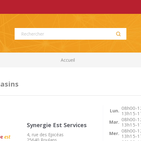
Accueil
asins
08h00-1
Lun.
13h15-1
08h00-1
Mar.
Synergie Est Services
13h15-1
08h00-1
Mer.
4, rue des Epicéas
13h15-1
25640 Roulans