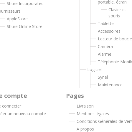
portable, écran
Shure Incorporated
Clavier et
ournisseurs
souris
AppleStore
Tablette
Shure Online Store
Accessoires
Lecteur de boucl
Caméra
Alarme
Téléphonie Mobil
Logiciel
Synel
Maintenance
e compte
Pages
e connecter
Livraison
réer un nouveau compte
Mentions légales
Conditions Générales de Ven
A propos