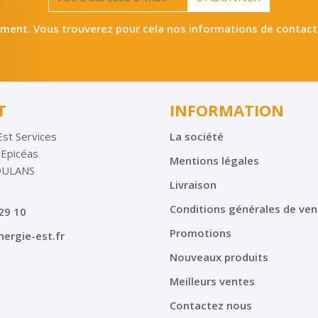
ent. Vous trouverez pour cela nos informations de contact da
T
INFORMATION
Est Services
La société
 Epicéas
Mentions légales
OULANS
Livraison
Conditions générales de ven
29 10
Promotions
ergie-est.fr
Nouveaux produits
Meilleurs ventes
Contactez nous