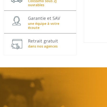
Colissimo sous 2J
ouvrables
Garantie et SAV
une équipe à votre
écoute
Retrait gratuit
dans nos agences