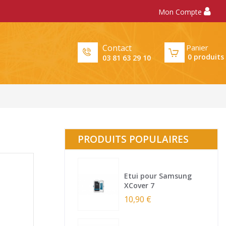
Mon Compte
Panier
Contact
0
produits
03 81 63 29 10
PRODUITS POPULAIRES
Etui pour Samsung
XCover 7
10,90 €