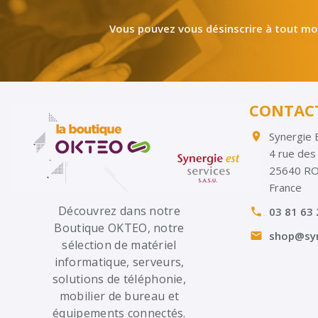
Vous pouvez vous désinscrire à tout mom
CONTAC
Synergie 

4 rue des
25640 R
France
Découvrez dans notre
03 81 63 

Boutique OKTEO, notre
shop@syn

sélection de matériel
informatique, serveurs,
solutions de téléphonie,
mobilier de bureau et
équipements connectés.