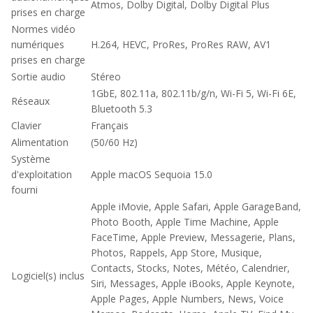
Atmos, Dolby Digital, Dolby Digital Plus
prises en charge
Normes vidéo
numériques
H.264, HEVC, ProRes, ProRes RAW, AV1
prises en charge
Sortie audio
Stéreo
1GbE, 802.11a, 802.11b/g/n, Wi-Fi 5, Wi-Fi 6E,
Réseaux
Bluetooth 5.3
Clavier
Français
Alimentation
(50/60 Hz)
Système
d'exploitation
Apple macOS Sequoia 15.0
fourni
Apple iMovie, Apple Safari, Apple GarageBand,
Photo Booth, Apple Time Machine, Apple
FaceTime, Apple Preview, Messagerie, Plans,
Photos, Rappels, App Store, Musique,
Contacts, Stocks, Notes, Météo, Calendrier,
Logiciel(s) inclus
Siri, Messages, Apple iBooks, Apple Keynote,
Apple Pages, Apple Numbers, News, Voice