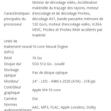
Moteur de décodage vidéo, Accélération
matérielle du traçage des rayons, moteur
Caractéristiques
d'encodage et de décodage ProRes,
principales du
décodage AV1, bande passante mémoire de
processeur
120 Go/s, moteur d'encodage vidéo, H.264,
HEVC, ProRes et ProRes RAW accélérés par
matériel
Unité de
traitement neural
16-core Neural Engine
(NPU)
RAM
16 Go
Disque dur
SSD 512 Go - soudé
Stockage
Pas de disque optique
optique
Moniteur
24" - LED - 4480 x 2520 (4.5K) - 218 ppi
Contrôleur
Apple M4 10-core
graphique
Caméra
Oui
Normes
AAC, MP3, FLAC, Apple Lossless, Dolby
audionumériques