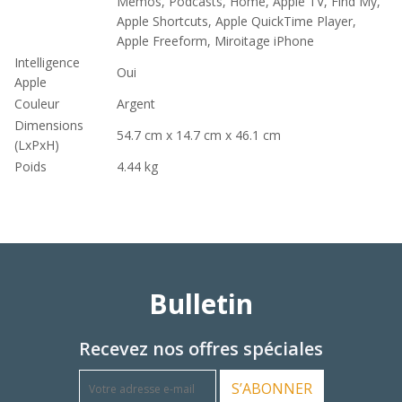
Memos, Podcasts, Home, Apple TV, Find My,
Apple Shortcuts, Apple QuickTime Player,
Apple Freeform, Miroitage iPhone
Intelligence
Oui
Apple
Couleur
Argent
Dimensions
54.7 cm x 14.7 cm x 46.1 cm
(LxPxH)
Poids
4.44 kg
Bulletin
Recevez nos offres spéciales
S’ABONNER