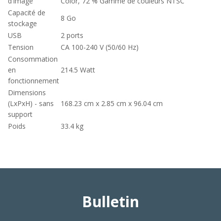
d'image
Color, 72 % Gamme de couleurs NTSC
Capacité de
8 Go
stockage
USB
2 ports
Tension
CA 100-240 V (50/60 Hz)
Consommation
en
214.5 Watt
fonctionnement
Dimensions
(LxPxH) - sans
168.23 cm x 2.85 cm x 96.04 cm
support
Poids
33.4 kg
Bulletin