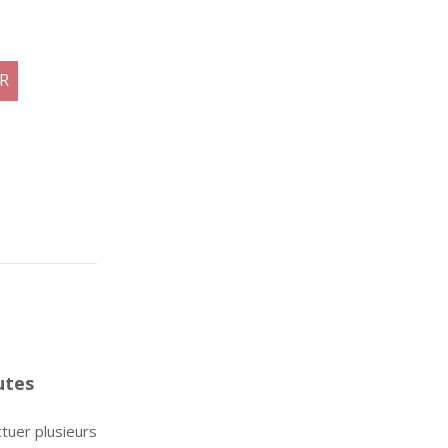
R
utes
tuer plusieurs