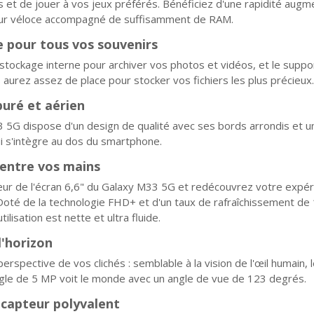
is et de jouer à vos jeux préférés. Bénéficiez d'une rapidité aug
ur véloce accompagné de suffisamment de RAM.
e pour tous vos souvenirs
stockage interne pour archiver vos photos et vidéos, et le suppo
aurez assez de place pour stocker vos fichiers les plus précieux.
puré et aérien
 5G dispose d'un design de qualité avec ses bords arrondis et u
ui s'intègre au dos du smartphone.
é entre vos mains
ur de l'écran 6,6" du Galaxy M33 5G et redécouvrez votre expér
oté de la technologie FHD+ et d'un taux de rafraîchissement de
ilisation est nette et ultra fluide.
l'horizon
perspective de vos clichés : semblable à la vision de l'œil humain, 
ngle de 5 MP voit le monde avec un angle de vue de 123 degrés.
capteur polyvalent