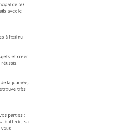
ncipal de 50
ils avec le
 à l'œil nu.
ujets et créer
 réussis.
de la journée,
retrouve très
vos parties :
a batterie, sa
t vous