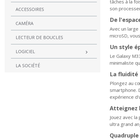
tâches à la fo
son processe
ACCESSOIRES
De l'espac
CAMÉRA
Avec un large 
microSD, vous 
LECTEUR DE BOUCLES
Un style é
LOGICIEL

Le Galaxy M33
minimaliste q
LA SOCIÉTÉ
La fluidit
Plongez au cœ
smartphone. D
expérience d'ut
Atteignez 
Jouez avec la 
ultra grand a
Quadruple 