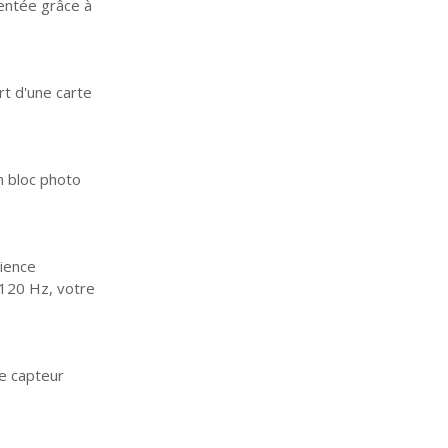
mentée grâce à
rt d'une carte
n bloc photo
ience
 120 Hz, votre
le capteur