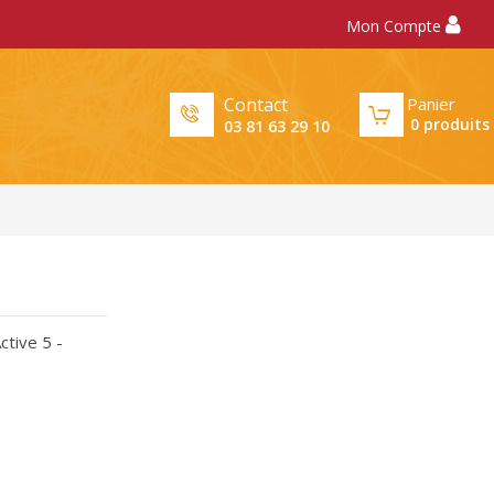
Mon Compte
Panier
Contact
0
produits
03 81 63 29 10
ctive 5 -