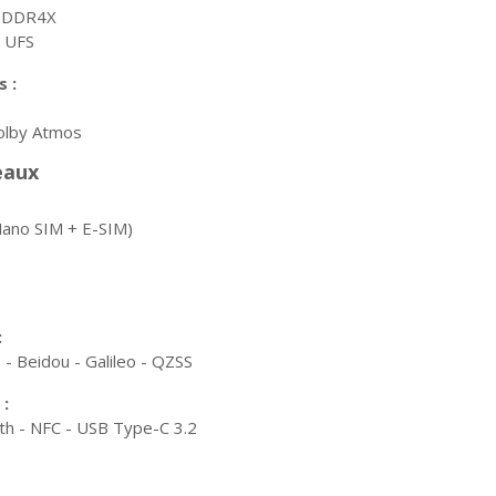
LPDDR4X
 UFS
s :
olby Atmos
eaux
Nano SIM + E-SIM)
:
 - Beidou - Galileo - QZSS
 :
oth - NFC - USB Type-C 3.2