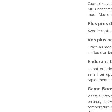
Capturez avec
MP. Changez d
mode Macro et
Plus près d
Avec le capte
Vos plus b
Grâce au mode 
un flou d'arri
Endurant t
La batterie d
sans interrup
rapidement sa
Game Boost
Visez la victo
en analysant 
température e